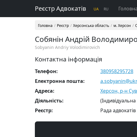
Реєстр Адвокатів
Головн
UA
RU
Головна
Реєстр
Херсонська область
м. Херсон
Собянін Андрій Володимир
Sobyanin Andriy Volodimirovich
Контактна інформація
Телефон:
380958295728
Електронна пошта:
a.sobyanin@ukr
Адреса:
Херсон, р-н Суво
Діяльність:
(Індивідуальна
Реєстр:
Рада адвокатів