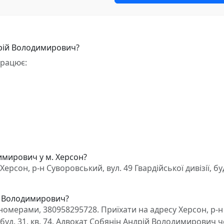
дрій Володимирович?
працює:
имирович у м. Херсон?
сон, р-н Суворовський, вул. 49 Гвардійської дивізії, буд
ій Володимирович?
омерами, 380958295728. Приїхати на адресу Херсон, р-н
, буд. 31, кв. 74. Адвокат Собянін Андрій Володимирович 