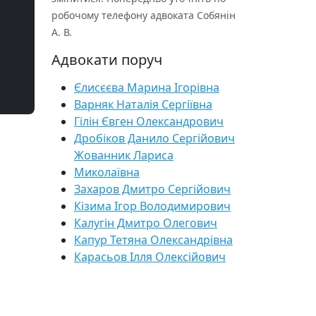
робочому телефону адвоката Собянін
А. В.
Адвокати поруч
Єлисєєва Марина Ігорівна
Варняк Наталія Сергіївна
Гілін Євген Олександрович
Дробіков Данило Сергійович
Жованник Лариса
Миколаївна
Захаров Дмитро Сергійович
Кізима Ігор Володимирович
Калугін Дмитро Олегович
Капур Тетяна Олександрівна
Карасьов Ілля Олексійович