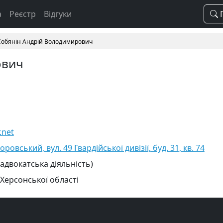
а
Реєстр
Відгуки
П
Собянін Андрій Володимирович
ович
.net
ровський, вул. 49 Гвардійської дивізії, буд. 31, кв. 74
 адвокатська діяльність)
 Херсонської області