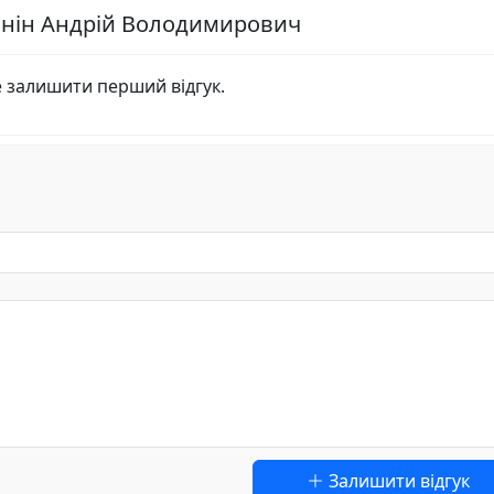
бянін Андрій Володимирович
е залишити перший відгук.
Залишити відгук