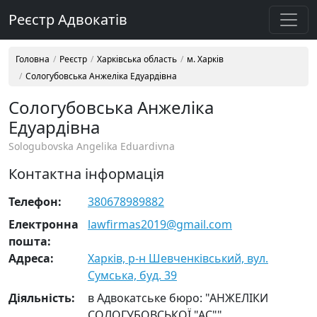
Реєстр Адвокатів
Головна
Реєстр
Харківська область
м. Харків
Сологубовська Анжеліка Едуардівна
Сологубовська Анжеліка
Едуардівна
Sologubovska Angelika Eduardivna
Контактна інформація
Телефон:
380678989882
Електронна
lawfirmas2019@gmail.com
пошта:
Адреса:
Харків, р-н Шевченківський, вул.
Сумська, буд. 39
Діяльність:
в Адвокатське бюро: "АНЖЕЛІКИ
СОЛОГУБОВСЬКОЇ "АС""