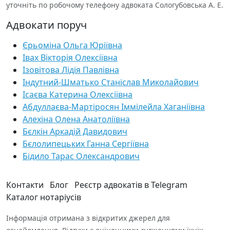
уточніть по робочому телефону адвоката Сологубовська А. Е.
Адвокати поруч
Єрьоміна Ольга Юріївна
Івах Вікторія Олексіївна
Ізовітова Лідія Павлівна
Індутний-Шматько Станіслав Миколайович
Ісаєва Катерина Олексіївна
Абдуллаєва-Мартіросян Іммілейла Хаганіївна
Алехіна Олена Анатоліївна
Бєлкін Аркадій Давидович
Бєлолипецьких Ганна Сергіївна
Бідило Тарас Олександрович
Контакти
Блог
Реєстр адвокатів в Telegram
Каталог нотаріусів
Інформація отримана з відкритих джерел для