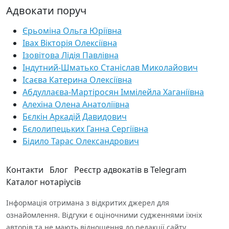
Адвокати поруч
Єрьоміна Ольга Юріївна
Івах Вікторія Олексіївна
Ізовітова Лідія Павлівна
Індутний-Шматько Станіслав Миколайович
Ісаєва Катерина Олексіївна
Абдуллаєва-Мартіросян Іммілейла Хаганіївна
Алехіна Олена Анатоліївна
Бєлкін Аркадій Давидович
Бєлолипецьких Ганна Сергіївна
Бідило Тарас Олександрович
Контакти
Блог
Реєстр адвокатів в Telegram
Каталог нотаріусів
Інформація отримана з відкритих джерел для
ознайомлення. Відгуки є оціночними судженнями їхніх
авторів та не мають відношення до редакції сайту.