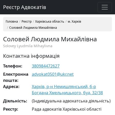
Реєстр Адвокатів
Головна
Реєстр
Харківська область
м. Харків
Соловей Людмила Михайлівна
Соловей Людмила Михайлівна
Solovey Lyudmila Mihaylivna
Контактна інформація
Телефон:
380984472627
Електронна
advokat0501@ukr.net
пошта:
Адреса:
Харків, р-н Немишлянський, б-р
Богдана Хмельницького, буд. 32/38
Діяльність:
(Індивідуальна адвокатська діяльність)
Реєстр:
Рада адвокатів Харківської області