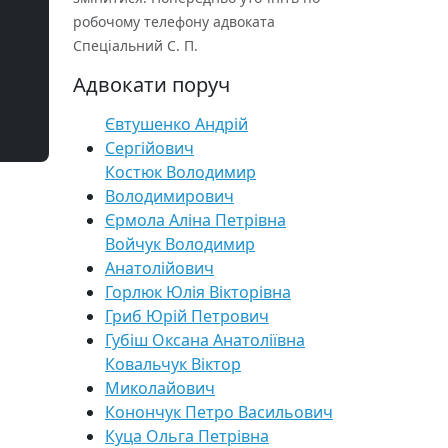
робочому телефону адвоката
Спеціальний С. П.
Адвокати поруч
Євтушенко Андрій
Сергійович
Костюк Володимир
Володимирович
Єрмола Аліна Петрівна
Войчук Володимир
Анатолійович
Горлюк Юлія Вікторівна
Гриб Юрій Петрович
Губіш Оксана Анатоліївна
Ковальчук Віктор
Миколайович
Конончук Петро Васильович
Куца Ольга Петрівна