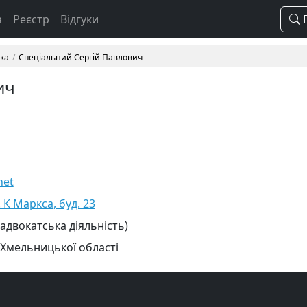
а
Реєстр
Відгуки
П
вка
Спеціальний Сергій Павлович
ич
net
 К Маркса, буд. 23
 адвокатська діяльність)
 Хмельницької області