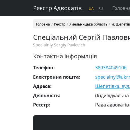
Реєстр Адвокатів
Головн
UA
RU
Головна
Реєстр
Хмельницька область
м. Шепеті
Спеціальний Сергій Павлов
Specialniy Sergiy Pavlovich
Контактна інформація
Телефон:
380384049106
Електронна пошта:
specialnyi@ukr.
Адреса:
Шепетівка, вул.
Діяльність:
(Індивідуальна
Реєстр:
Рада адвокатів