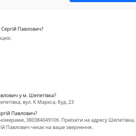
 Сергій Павлович?
ацює:
авлович у м. Шепетівка?
етівка, вул. К Маркса, буд. 23
ергій Павлович?
омерами, 380384049106. Приїхати на адресу Шепетівка, 
гій Павлович чекає на ваше звернення.