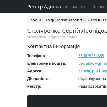
Реєстр Адвокатів
Головн
UA
RU
Головна
Реєстр
Харківська область
м. Харків
Ст
Столяренко Сергій Леонідо
Stolyarenko Sergiy Leonidovich
Контактна інформація
Телефон:
380675234335
Електронна пошта:
uteralaw@gmai
Адреса:
Харків, р-н Шев
Діяльність:
(Індивідуальна
Реєстр:
Рада адвокатів 