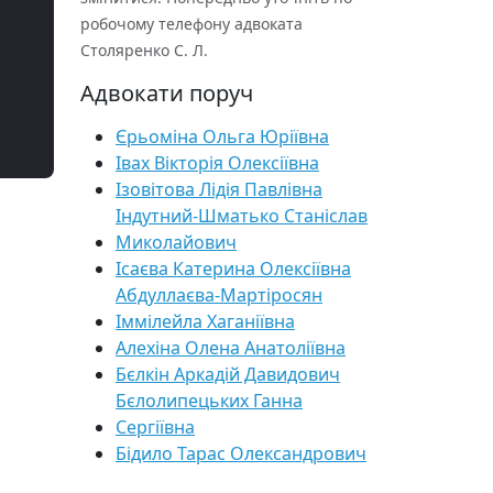
робочому телефону адвоката
Столяренко С. Л.
Адвокати поруч
Єрьоміна Ольга Юріївна
Івах Вікторія Олексіївна
Ізовітова Лідія Павлівна
Індутний-Шматько Станіслав
Миколайович
Ісаєва Катерина Олексіївна
Абдуллаєва-Мартіросян
Іммілейла Хаганіївна
Алехіна Олена Анатоліївна
Бєлкін Аркадій Давидович
Бєлолипецьких Ганна
Сергіївна
Бідило Тарас Олександрович