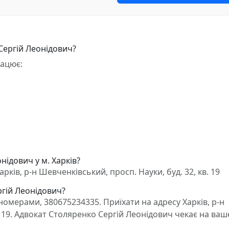
Сергій Леонідович?
рацює:
нідович у м. Харків?
ків, р-н Шевченківський, просп. Науки, буд. 32, кв. 19
ргій Леонідович?
омерами, 380675234335. Приїхати на адресу Харків, р-н
. 19. Адвокат Столяренко Сергій Леонідович чекає на ваш