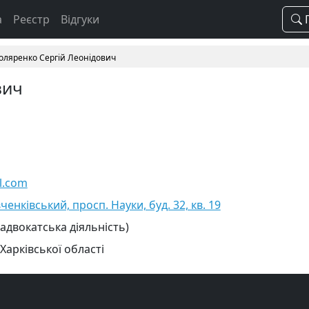
а
Реєстр
Відгуки
П
оляренко Сергій Леонідович
вич
l.com
ченківський, просп. Науки, буд. 32, кв. 19
 адвокатська діяльність)
Харківської області