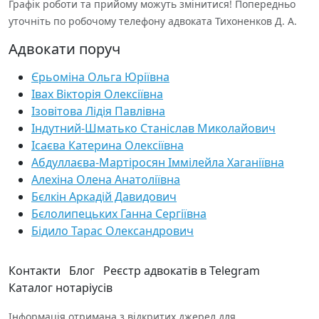
Графік роботи та прийому можуть змінитися! Попередньо
уточніть по робочому телефону адвоката Тихоненков Д. А.
Адвокати поруч
Єрьоміна Ольга Юріївна
Івах Вікторія Олексіївна
Ізовітова Лідія Павлівна
Індутний-Шматько Станіслав Миколайович
Ісаєва Катерина Олексіївна
Абдуллаєва-Мартіросян Іммілейла Хаганіївна
Алехіна Олена Анатоліївна
Бєлкін Аркадій Давидович
Бєлолипецьких Ганна Сергіївна
Бідило Тарас Олександрович
Контакти
Блог
Реєстр адвокатів в Telegram
Каталог нотаріусів
Інформація отримана з відкритих джерел для