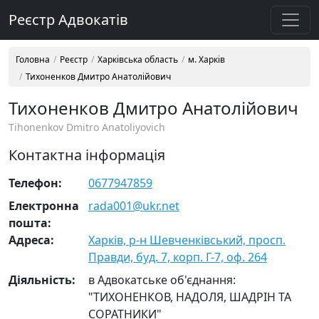
Реєстр Адвокатів
Головна
Реєстр
Харківська область
м. Харків
Тихоненков Дмитро Анатолійович
Тихоненков Дмитро Анатолійович
Tihonenkov Dmitro Anatoliyovich
Контактна інформація
Телефон:
0677947859
Електронна
rada001@ukr.net
пошта:
Адреса:
Харків, р-н Шевченківський, просп.
Правди, буд. 7, корп. Г-7, оф. 264
Діяльність:
в Адвокатське об'єднання:
"ТИХОНЕНКОВ, НАДОЛЯ, ШАДРІН ТА
СОРАТНИКИ"