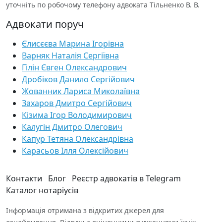
уточніть по робочому телефону адвоката Тільненко В. В.
Адвокати поруч
Єлисєєва Марина Ігорівна
Варняк Наталія Сергіївна
Гілін Євген Олександрович
Дробіков Данило Сергійович
Жованник Лариса Миколаївна
Захаров Дмитро Сергійович
Кізима Ігор Володимирович
Калугін Дмитро Олегович
Капур Тетяна Олександрівна
Карасьов Ілля Олексійович
Контакти
Блог
Реєстр адвокатів в Telegram
Каталог нотаріусів
Інформація отримана з відкритих джерел для