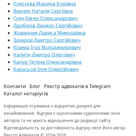
Єлисєєва Марина Ігорівна
Варняк Наталія Сергіївна
Гілін Євген Олександрович
Дробіков Данило Сергійович
Жованник Лариса Миколаївна
Захаров Дмитро Сергійович
Кізима Ігор Володимирович
Калугін Дмитро Олегович
Капур Тетяна Олександрівна
Карасьов Ілля Олексійович
Контакти
Блог
Реєстр адвокатів в Telegram
Каталог нотаріусів
Інформація отримана з відкритих джерел для
ознайомлення. Відгуки є оціночними судженнями їхніх
авторів та не мають відношення до редакції сайту.
Відповідальність за достовірність відгуку несе його автор.
Реєстр Адвокатів © 2024-2026