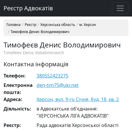
Реєстр Адвокатів
Головна
Реєстр
Херсонська область
м. Херсон
Тимофеєв Денис Володимирович
Тимофеєв Денис Володимирович
Timofeev Denis Volodimirovich
Контактна інформація
Телефон:
380552423275
Електронна
den-tim75@ukr.net
пошта:
Адреса:
Херсон, вул. 9-го Січня, буд. 18, кв. 2
Діяльність:
в Адвокатське об'єднання:
"ХЕРСОНСЬКА ЛІГА АДВОКАТІВ"
Реєстр:
Рада адвокатів Херсонської області