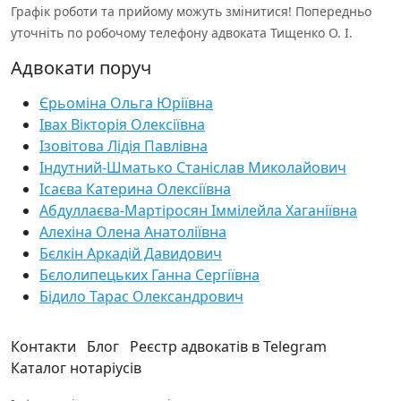
Графік роботи та прийому можуть змінитися! Попередньо
уточніть по робочому телефону адвоката Тищенко О. І.
Адвокати поруч
Єрьоміна Ольга Юріївна
Івах Вікторія Олексіївна
Ізовітова Лідія Павлівна
Індутний-Шматько Станіслав Миколайович
Ісаєва Катерина Олексіївна
Абдуллаєва-Мартіросян Іммілейла Хаганіївна
Алехіна Олена Анатоліївна
Бєлкін Аркадій Давидович
Бєлолипецьких Ганна Сергіївна
Бідило Тарас Олександрович
Контакти
Блог
Реєстр адвокатів в Telegram
Каталог нотаріусів