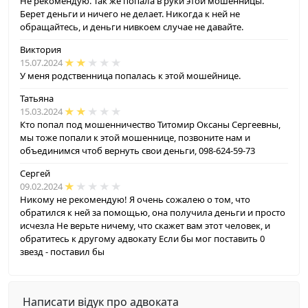
Не рекомендую. Так же попала в руки этой мошенницы.
Берет деньги и ничего не делает. Никогда к ней не
обращайтесь, и деньги нивкоем случае не давайте.
Виктория
15.07.2024
У меня родственница попалась к этой мошейнице.
Татьяна
15.03.2024
Кто попал под мошенничество Титомир Оксаны Сергеевны,
мы тоже попали к этой мошеннице, позвоните нам и
объединимся чтоб вернуть свои деньги, 098-624-59-73
Сергей
09.02.2024
Никому не рекомендую! Я очень сожалею о том, что
обратился к ней за помощью, она получила деньги и просто
исчезла Не верьте ничему, что скажет вам этот человек, и
обратитесь к другому адвокату Если бы мог поставить 0
звезд - поставил бы
Написати відук про адвоката