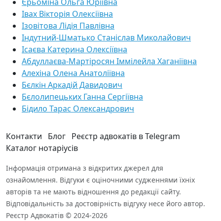
Єрьоміна Ольга Юріївна
Івах Вікторія Олексіївна
Ізовітова Лідія Павлівна
Індутний-Шматько Станіслав Миколайович
Ісаєва Катерина Олексіївна
Абдуллаєва-Мартіросян Іммілейла Хаганіївна
Алехіна Олена Анатоліївна
Бєлкін Аркадій Давидович
Бєлолипецьких Ганна Сергіївна
Бідило Тарас Олександрович
Контакти
Блог
Реєстр адвокатів в Telegram
Каталог нотаріусів
Інформація отримана з відкритих джерел для
ознайомлення. Відгуки є оціночними судженнями їхніх
авторів та не мають відношення до редакції сайту.
Відповідальність за достовірність відгуку несе його автор.
Реєстр Адвокатів © 2024-2026