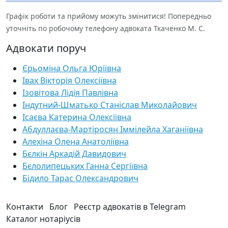
Графік роботи та прийому можуть змінитися! Попередньо
уточніть по робочому телефону адвоката Ткаченко М. С.
Адвокати поруч
Єрьоміна Ольга Юріївна
Івах Вікторія Олексіївна
Ізовітова Лідія Павлівна
Індутний-Шматько Станіслав Миколайович
Ісаєва Катерина Олексіївна
Абдуллаєва-Мартіросян Іммілейла Хаганіївна
Алехіна Олена Анатоліївна
Бєлкін Аркадій Давидович
Бєлолипецьких Ганна Сергіївна
Бідило Тарас Олександрович
Контакти
Блог
Реєстр адвокатів в Telegram
Каталог нотаріусів