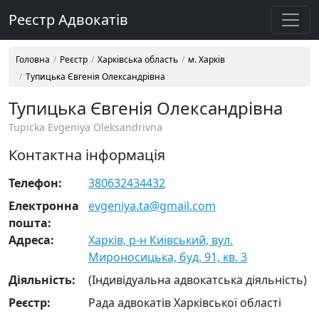
Реєстр Адвокатів
Головна
Реєстр
Харківська область
м. Харків
Тупицька Євгенія Олександрівна
Тупицька Євгенія Олександрівна
Tupicka Evgeniya Oleksandrivna
Контактна інформація
Телефон:
380632434432
Електронна
evgeniya.ta@gmail.com
пошта:
Адреса:
Харків, р-н Київський, вул.
Мироносицька, буд. 91, кв. 3
Діяльність:
(Індивідуальна адвокатська діяльність)
Реєстр:
Рада адвокатів Харківської області