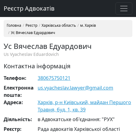
Реєстр Адвокатів
Головна
Реєстр
Харківська область
м. Харків
Ус Вячеслав Едуардович
Ус Вячеслав Едуардович
Us Vyacheslav Eduardovich
Контактна інформація
Телефон:
380675750121
Електронна
us.vyacheslav.lawyer@gmail.com
пошта:
Адреса:
Харків, р-н Київський, майдан Першого
Травня, буд. 1, кв. 39
Діяльність:
в Адвокатське об'єднання: "РУХ"
Реєстр:
Рада адвокатів Харківської області