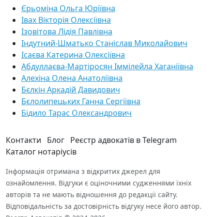
Єрьоміна Ольга Юріївна
Івах Вікторія Олексіївна
Ізовітова Лідія Павлівна
Індутний-Шматько Станіслав Миколайович
Ісаєва Катерина Олексіївна
Абдуллаєва-Мартіросян Іммілейла Хаганіївна
Алехіна Олена Анатоліївна
Бєлкін Аркадій Давидович
Бєлолипецьких Ганна Сергіївна
Бідило Тарас Олександрович
Контакти
Блог
Реєстр адвокатів в Telegram
Каталог нотаріусів
Інформація отримана з відкритих джерел для
ознайомлення. Відгуки є оціночними судженнями їхніх
авторів та не мають відношення до редакції сайту.
Відповідальність за достовірність відгуку несе його автор.