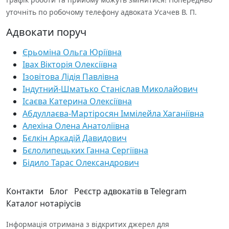
уточніть по робочому телефону адвоката Усачев В. П.
Адвокати поруч
Єрьоміна Ольга Юріївна
Івах Вікторія Олексіївна
Ізовітова Лідія Павлівна
Індутний-Шматько Станіслав Миколайович
Ісаєва Катерина Олексіївна
Абдуллаєва-Мартіросян Іммілейла Хаганіївна
Алехіна Олена Анатоліївна
Бєлкін Аркадій Давидович
Бєлолипецьких Ганна Сергіївна
Бідило Тарас Олександрович
Контакти
Блог
Реєстр адвокатів в Telegram
Каталог нотаріусів
Інформація отримана з відкритих джерел для