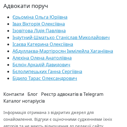
Адвокати поруч
Єрьоміна Ольга Юріївна
Івах Вікторія Олексіївна
Ізовітова Лідія Павлівна
Індутний-Шматько Станіслав Миколайович
Ісаєва Катерина Олексіївна
Абдуллаєва-Мартіросян Іммілейла Хаганіївна
Алехіна Олена Анатоліївна
Бєлкін Аркадій Давидович
Бєлолипецьких Ганна Сергіївна
Бідило Тарас Олександрович
Контакти
Блог
Реєстр адвокатів в Telegram
Каталог нотаріусів
Інформація отримана з відкритих джерел для
ознайомлення. Відгуки є оціночними судженнями їхніх
авторів та не мають відношення до редакції сайту.