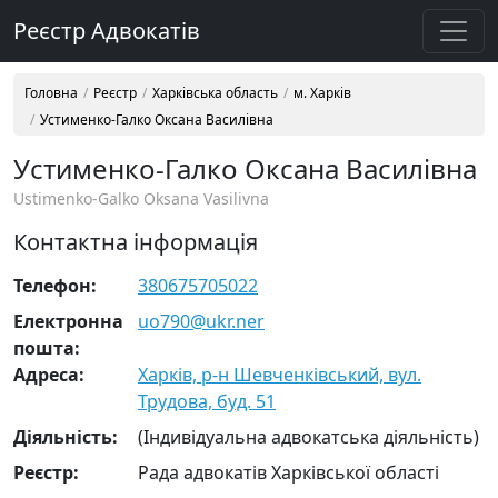
Реєстр Адвокатів
Головна
Реєстр
Харківська область
м. Харків
Устименко-Галко Оксана Василівна
Устименко-Галко Оксана Василівна
Ustimenko-Galko Oksana Vasilivna
Контактна інформація
Телефон:
380675705022
Електронна
uo790@ukr.ner
пошта:
Адреса:
Харків, р-н Шевченківський, вул.
Трудова, буд. 51
Діяльність:
(Індивідуальна адвокатська діяльність)
Реєстр:
Рада адвокатів Харківської області