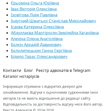
Єрьоміна Ольга Юріївна
Івах Вікторія Олексіївна
Ізовітова Лідія Павлівна
Індутний-Шматько Станіслав Миколайович
Ісаєва Катерина Олексіївна
Абдуллаєва-Мартіросян Іммілейла Хаганіївна
Алехіна Олена Анатоліївна
Бєлкін Аркадій Давидович
Бєлолипецьких Ганна Сергіївна
Бідило Тарас Олександрович
Контакти
Блог
Реєстр адвокатів в Telegram
Каталог нотаріусів
Інформація отримана з відкритих джерел для
ознайомлення. Відгуки є оціночними судженнями їхніх
авторів та не мають відношення до редакції сайту.
Відповідальність за достовірність відгуку несе його автор.
Реєстр Адвокатів © 2024-2026