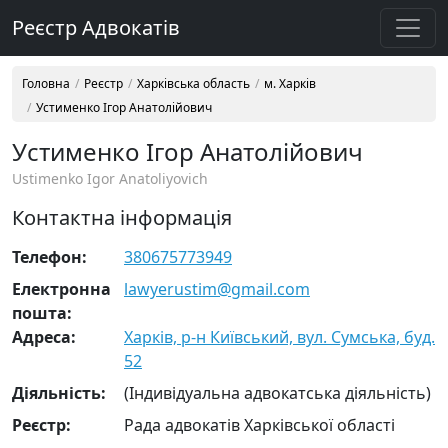
Реєстр Адвокатів
Головна
Реєстр
Харківська область
м. Харків
Устименко Ігор Анатолійович
Устименко Ігор Анатолійович
Ustimenko Igor Anatoliyovich
Контактна інформація
Телефон:
380675773949
Електронна
lawyerustim@gmail.com
пошта:
Адреса:
Харків, р-н Київський, вул. Сумська, буд.
52
Діяльність:
(Індивідуальна адвокатська діяльність)
Реєстр:
Рада адвокатів Харківської області