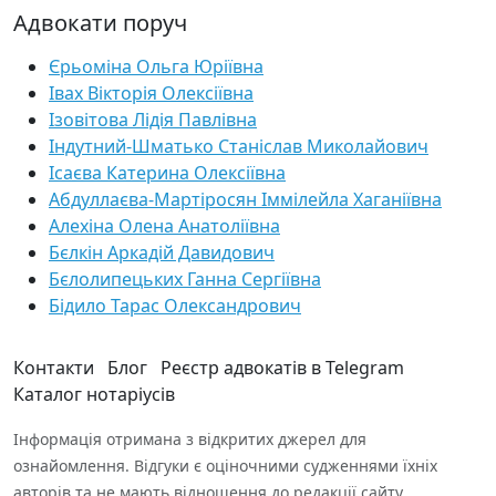
Адвокати поруч
Єрьоміна Ольга Юріївна
Івах Вікторія Олексіївна
Ізовітова Лідія Павлівна
Індутний-Шматько Станіслав Миколайович
Ісаєва Катерина Олексіївна
Абдуллаєва-Мартіросян Іммілейла Хаганіївна
Алехіна Олена Анатоліївна
Бєлкін Аркадій Давидович
Бєлолипецьких Ганна Сергіївна
Бідило Тарас Олександрович
Контакти
Блог
Реєстр адвокатів в Telegram
Каталог нотаріусів
Інформація отримана з відкритих джерел для
ознайомлення. Відгуки є оціночними судженнями їхніх
авторів та не мають відношення до редакції сайту.