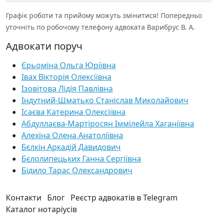
Графік роботи та прийому можуть змінитися! Попередньо
уточніть по робочому телефону адвоката Варибрус В. А.
Адвокати поруч
Єрьоміна Ольга Юріївна
Івах Вікторія Олексіївна
Ізовітова Лідія Павлівна
Індутний-Шматько Станіслав Миколайович
Ісаєва Катерина Олексіївна
Абдуллаєва-Мартіросян Іммілейла Хаганіївна
Алехіна Олена Анатоліївна
Бєлкін Аркадій Давидович
Бєлолипецьких Ганна Сергіївна
Бідило Тарас Олександрович
Контакти
Блог
Реєстр адвокатів в Telegram
Каталог нотаріусів