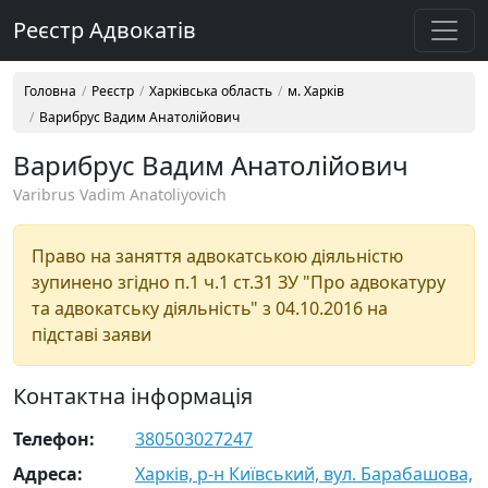
Реєстр Адвокатів
Головна
Реєстр
Харківська область
м. Харків
Варибрус Вадим Анатолійович
Варибрус Вадим Анатолійович
Varibrus Vadim Anatoliyovich
Право на заняття адвокатською діяльністю
зупинено згідно п.1 ч.1 ст.31 ЗУ "Про адвокатуру
та адвокатську діяльність" з 04.10.2016 на
підставі заяви
Контактна інформація
Телефон:
380503027247
Адреса:
Харків, р-н Київський, вул. Барабашова,