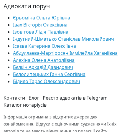
Адвокати поруч
Єрьоміна Ольга Юріївна
Івах Вікторія Олексіївна
Ізовітова Лідія Павлівна
Індутний-Шматько Станіслав Миколайович
Ісаєва Катерина Олексіївна
Абдуллаєва-Мартіросян Іммілейла Хаганіївна
Алехіна Олена Анатоліївна
Бєлкін Аркадій Давидович
Бєлолипецьких Ганна Сергіївна
Бідило Тарас Олександрович
Контакти
Блог
Реєстр адвокатів в Telegram
Каталог нотаріусів
Інформація отримана з відкритих джерел для
ознайомлення. Відгуки є оціночними судженнями їхніх
авторів та не мають відношення до редакції сайту.