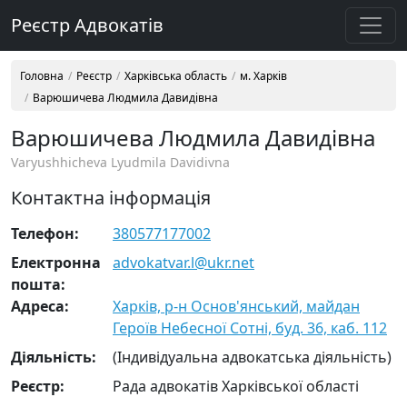
Реєстр Адвокатів
Головна
Реєстр
Харківська область
м. Харків
Варюшичева Людмила Давидівна
Варюшичева Людмила Давидівна
Varyushhicheva Lyudmila Davidivna
Контактна інформація
Телефон:
380577177002
Електронна
advokatvar.l@ukr.net
пошта:
Адреса:
Харків, р-н Основ'янський, майдан
Героїв Небесної Сотні, буд. 36, каб. 112
Діяльність:
(Індивідуальна адвокатська діяльність)
Реєстр:
Рада адвокатів Харківської області