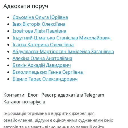
Адвокати поруч
Єрьоміна Ольга Юріївна
Івах Вікторія Олексіївна
Ізовітова Лідія Павлівна
Індутний-Шматько Станіслав Миколайович
Ісаєва Катерина Олексіївна
Абдуллаєва-Мартіросян Іммілейла Хаганіївна
Алехіна Олена Анатоліївна
Бєлкін Аркадій Давидович
Бєлолипецьких Ганна Сергіївна
Бідило Тарас Олександрович
Контакти
Блог
Реєстр адвокатів в Telegram
Каталог нотаріусів
Інформація отримана з відкритих джерел для
ознайомлення. Відгуки є оціночними судженнями їхніх
авторів та не мають відношення до редакції сайту.