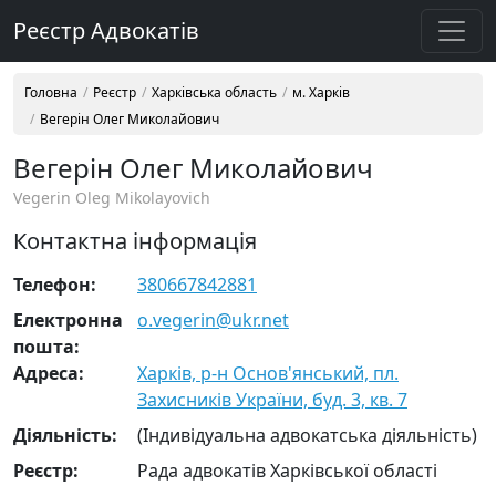
Реєстр Адвокатів
Головна
Реєстр
Харківська область
м. Харків
Вегерін Олег Миколайович
Вегерін Олег Миколайович
Vegerin Oleg Mikolayovich
Контактна інформація
Телефон:
380667842881
Електронна
o.vegerin@ukr.net
пошта:
Адреса:
Харків, р-н Основ'янський, пл.
Захисників України, буд. 3, кв. 7
Діяльність:
(Індивідуальна адвокатська діяльність)
Реєстр:
Рада адвокатів Харківської області