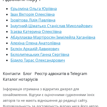
Єрьоміна Ольга Юріївна
Івах Вікторія Олексіївна
Ізовітова Лідія Павлівна
Індутний-Шматько Станіслав Миколайович
Ісаєва Катерина Олексіївна
Абдуллаєва-Мартіросян Іммілейла Хаганіївна
Алехіна Олена Анатоліївна
Бєлкін Аркадій Давидович
Бєлолипецьких Ганна Сергіївна
Бідило Тарас Олександрович
Контакти
Блог
Реєстр адвокатів в Telegram
Каталог нотаріусів
Інформація отримана з відкритих джерел для
ознайомлення. Відгуки є оціночними судженнями їхніх
авторів та не мають відношення до редакції сайту.
Відповідальність за достовірність відгуку несе його автор.