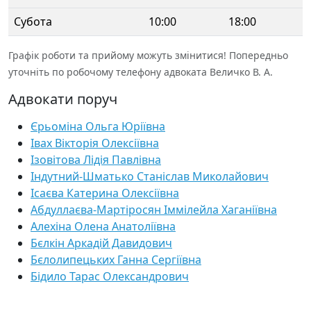
Субота
10:00
18:00
Графік роботи та прийому можуть змінитися! Попередньо
уточніть по робочому телефону адвоката Величко В. А.
Адвокати поруч
Єрьоміна Ольга Юріївна
Івах Вікторія Олексіївна
Ізовітова Лідія Павлівна
Індутний-Шматько Станіслав Миколайович
Ісаєва Катерина Олексіївна
Абдуллаєва-Мартіросян Іммілейла Хаганіївна
Алехіна Олена Анатоліївна
Бєлкін Аркадій Давидович
Бєлолипецьких Ганна Сергіївна
Бідило Тарас Олександрович