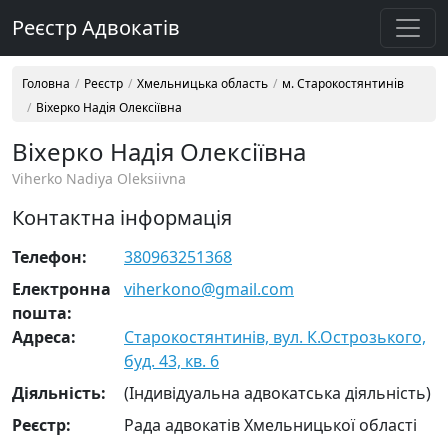
Реєстр Адвокатів
Головна
Реєстр
Хмельницька область
м. Старокостянтинів
Віхерко Надія Олексіївна
Віхерко Надія Олексіївна
Viherko Nadiya Oleksiivna
Контактна інформація
Телефон:
380963251368
Електронна
viherkono@gmail.com
пошта:
Адреса:
Старокостянтинів, вул. К.Острозького,
буд. 43, кв. 6
Діяльність:
(Індивідуальна адвокатська діяльність)
Реєстр:
Рада адвокатів Хмельницької області