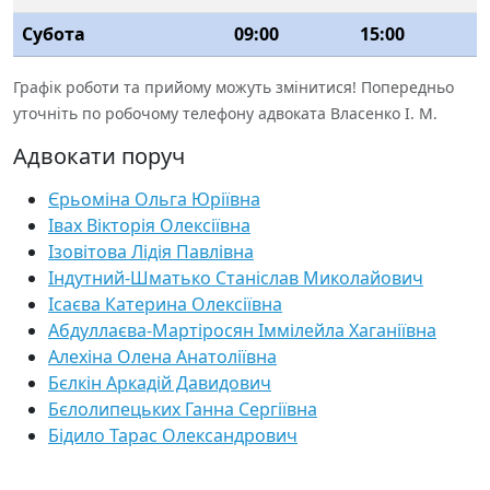
Субота
09:00
15:00
Графік роботи та прийому можуть змінитися! Попередньо
уточніть по робочому телефону адвоката Власенко І. М.
Адвокати поруч
Єрьоміна Ольга Юріївна
Івах Вікторія Олексіївна
Ізовітова Лідія Павлівна
Індутний-Шматько Станіслав Миколайович
Ісаєва Катерина Олексіївна
Абдуллаєва-Мартіросян Іммілейла Хаганіївна
Алехіна Олена Анатоліївна
Бєлкін Аркадій Давидович
Бєлолипецьких Ганна Сергіївна
Бідило Тарас Олександрович