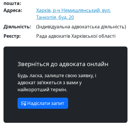
пошта:
Адреса:
Харків, р-н Немишлянський, вул.
Танкопія, буд. 20
Діяльність:
(Індивідуальна адвокатська діяльність)
Реєстр:
Рада адвокатів Харківської області
Зверніться до адвоката онлайн
Будь ласка, залиште свою заявку, і
адвокат зв’яжеться з вами у
найкоротший термін.
Надіслати запит