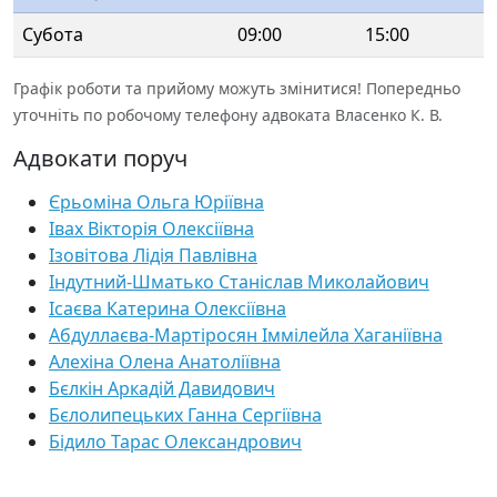
Субота
09:00
15:00
Графік роботи та прийому можуть змінитися! Попередньо
уточніть по робочому телефону адвоката Власенко К. В.
Адвокати поруч
Єрьоміна Ольга Юріївна
Івах Вікторія Олексіївна
Ізовітова Лідія Павлівна
Індутний-Шматько Станіслав Миколайович
Ісаєва Катерина Олексіївна
Абдуллаєва-Мартіросян Іммілейла Хаганіївна
Алехіна Олена Анатоліївна
Бєлкін Аркадій Давидович
Бєлолипецьких Ганна Сергіївна
Бідило Тарас Олександрович