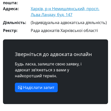
пошта:
Адреса:
Харків, р-н Немишлянський, просп.
Льва Ландау, буд. 147
Діяльність:
(Індивідуальна адвокатська діяльність)
Реєстр:
Рада адвокатів Харківської області
Зверніться до адвоката онлайн
Будь ласка, залиште свою заявку, і
адвокат зв’яжеться з вами у
найкоротший термін.
Надіслати запит