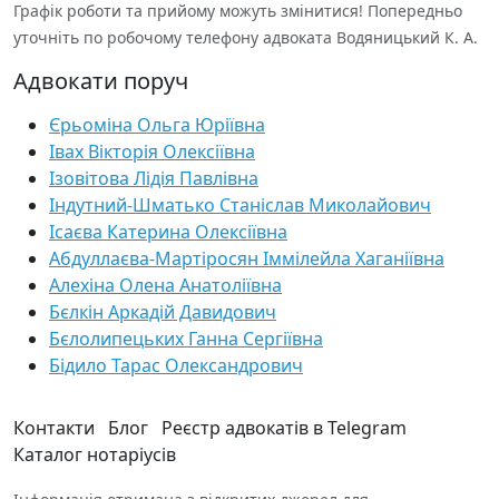
Графік роботи та прийому можуть змінитися! Попередньо
уточніть по робочому телефону адвоката Водяницький К. А.
Адвокати поруч
Єрьоміна Ольга Юріївна
Івах Вікторія Олексіївна
Ізовітова Лідія Павлівна
Індутний-Шматько Станіслав Миколайович
Ісаєва Катерина Олексіївна
Абдуллаєва-Мартіросян Іммілейла Хаганіївна
Алехіна Олена Анатоліївна
Бєлкін Аркадій Давидович
Бєлолипецьких Ганна Сергіївна
Бідило Тарас Олександрович
Контакти
Блог
Реєстр адвокатів в Telegram
Каталог нотаріусів