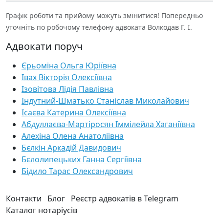
Графік роботи та прийому можуть змінитися! Попередньо
уточніть по робочому телефону адвоката Волкодав Г. І.
Адвокати поруч
Єрьоміна Ольга Юріївна
Івах Вікторія Олексіївна
Ізовітова Лідія Павлівна
Індутний-Шматько Станіслав Миколайович
Ісаєва Катерина Олексіївна
Абдуллаєва-Мартіросян Іммілейла Хаганіївна
Алехіна Олена Анатоліївна
Бєлкін Аркадій Давидович
Бєлолипецьких Ганна Сергіївна
Бідило Тарас Олександрович
Контакти
Блог
Реєстр адвокатів в Telegram
Каталог нотаріусів