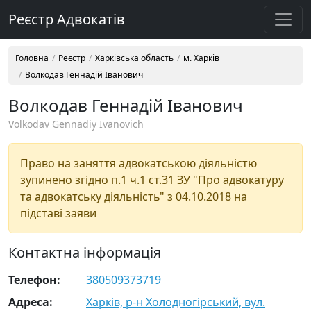
Реєстр Адвокатів
Головна
Реєстр
Харківська область
м. Харків
Волкодав Геннадій Іванович
Волкодав Геннадій Іванович
Volkodav Gennadiy Ivanovich
Право на заняття адвокатською діяльністю
зупинено згідно п.1 ч.1 ст.31 ЗУ "Про адвокатуру
та адвокатську діяльність" з 04.10.2018 на
підставі заяви
Контактна інформація
Телефон:
380509373719
Адреса:
Харків, р-н Холодногірський, вул.