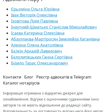
Єрьоміна Ольга Юріївна
Івах Вікторія Олексіївна
Ізовітова Лідія Павлівна
Індутний-Шматько Станіслав Миколайович
Ісаєва Катерина Олексіївна
Абдуллаєва-Мартіросян Іммілейла Хаганіївна
Алехіна Олена Анатоліївна
Бєлкін Аркадій Давидович
Бєлолипецьких Ганна Сергіївна
Бідило Тарас Олександрович
Контакти
Блог
Реєстр адвокатів в Telegram
Каталог нотаріусів
Інформація отримана з відкритих джерел для
ознайомлення. Відгуки є оціночними судженнями їхніх
авторів та не мають відношення до редакції сайту.
Відповідальність за достовірність відгуку несе його автор.