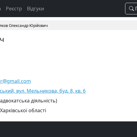
а
Реєстр
Відгуки
П
лков Олександр Юрійович
ич
er@gmail.com
вський, вул. Мельникова, буд. 8, кв. 6
 адвокатська діяльність)
Харківської області