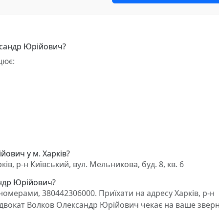
ксандр Юрійович?
цює:
йович у м. Харків?
, р-н Київський, вул. Мельникова, буд. 8, кв. 6
андр Юрійович?
омерами, 380442306000. Приїхати на адресу Харків, р-н
6. Адвокат Волков Олександр Юрійович чекає на ваше звер