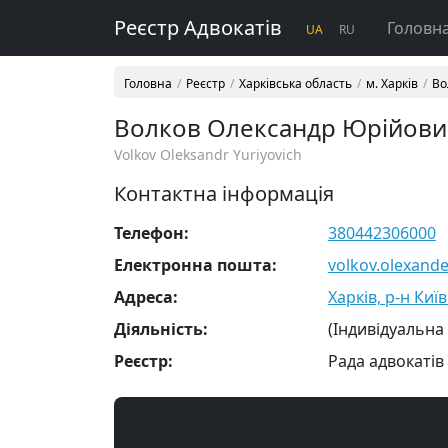
Реєстр Адвокатів
Головн
UA
RU
Головна
Реєстр
Харківська область
м. Харків
Во
Волков Олександр Юрійов
Volkov Oleksandr Yuriyovich
Контактна інформація
Телефон:
380442306000
Електронна пошта:
volkov.olexand
Адреса:
Харків, р-н Киї
Діяльність:
(Індивідуальна
Реєстр:
Рада адвокатів 