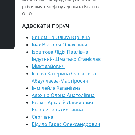
робочому телефону адвоката Волков
О. Ю.
Адвокати поруч
Єрьоміна Ольга Юріївна
Івах Вікторія Олексіївна
Ізовітова Лідія Павлівна
Індутний-Шматько Станіслав
Миколайович
Ісаєва Катерина Олексіївна
Абдуллаєва-Мартіросян
Іммілейла Хаганіївна
Алехіна Олена Анатоліївна
Бєлкін Аркадій Давидович
Бєлолипецьких Ганна
Сергіївна
Бідило Тарас Олександрович