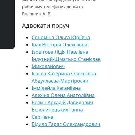
робочому телефону адвоката
Волошин А. В.
Адвокати поруч
Єрьоміна Ольга Юріївна
Івах Вікторія Олексіївна
Ізовітова Лідія Павлівна
Індутний-Шматько Станіслав
Миколайович
Ісаєва Катерина Олексіївна
Абдуллаєва-Мартіросян
Іммілейла Хаганіївна
Алехіна Олена Анатоліївна
Бєлкін Аркадій Давидович
Бєлолипецьких Ганна
Сергіївна
Бідило Тарас Олександрович