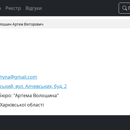
а
Реєстр
Відгуки
П
лошин Артем Вікторович
shyna@gmail.com
вський, вул. Алчевських, буд. 2
 бюро: "Артема Волошина"
Харківської області