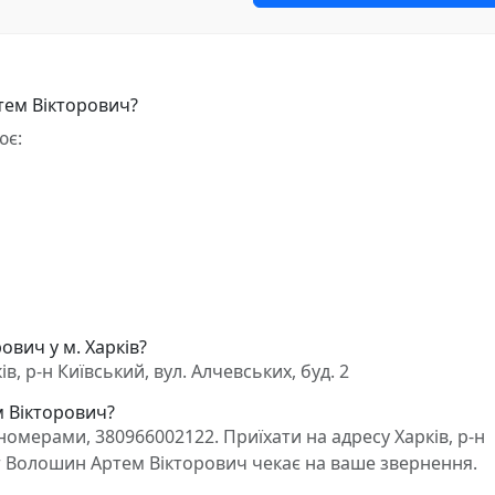
тем Вікторович?
ює:
вич у м. Харків?
 р-н Київський, вул. Алчевських, буд. 2
м Вікторович?
омерами, 380966002122. Приїхати на адресу Харків, р-н
кат Волошин Артем Вікторович чекає на ваше звернення.