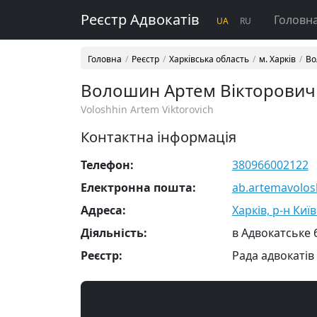
Реєстр Адвокатів
Головн
UA
RU
Головна
Реєстр
Харківська область
м. Харків
Во
Волошин Артем Вікторович
Voloshhin Artem Viktorovich
Контактна інформація
Телефон:
380966002122
Електронна пошта:
ab.artemavolo
Адреса:
Харків, р-н Киї
Діяльність:
в Адвокатське
Реєстр:
Рада адвокатів 