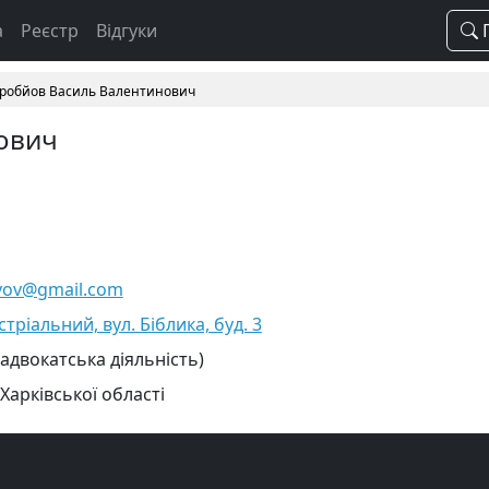
а
Реєстр
Відгуки
П
робйов Василь Валентинович
ович
yov@gmail.com
стріальний, вул. Біблика, буд. 3
 адвокатська діяльність)
Харківської області