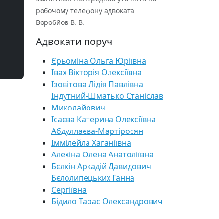
робочому телефону адвоката
Воробйов В. В.
Адвокати поруч
Єрьоміна Ольга Юріївна
Івах Вікторія Олексіївна
Ізовітова Лідія Павлівна
Індутний-Шматько Станіслав
Миколайович
Ісаєва Катерина Олексіївна
Абдуллаєва-Мартіросян
Іммілейла Хаганіївна
Алехіна Олена Анатоліївна
Бєлкін Аркадій Давидович
Бєлолипецьких Ганна
Сергіївна
Бідило Тарас Олександрович