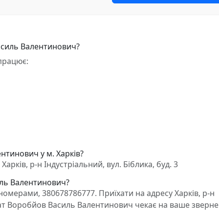
асиль Валентинович?
працює:
нтинович у м. Харків?
ків, р-н Індустріальний, вул. Біблика, буд. 3
иль Валентинович?
омерами, 380678786777. Приїхати на адресу Харків, р-н
вокат Воробйов Василь Валентинович чекає на ваше зверне