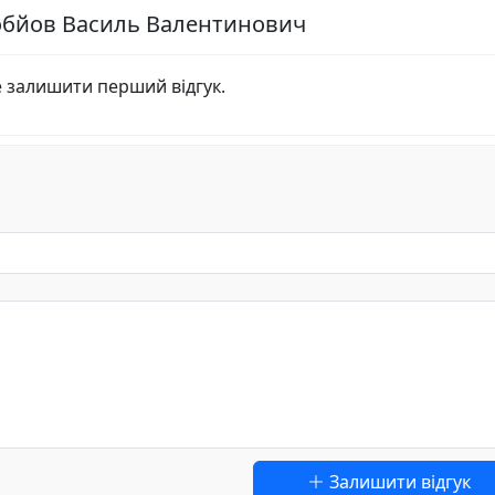
робйов Василь Валентинович
е залишити перший відгук.
Залишити відгук