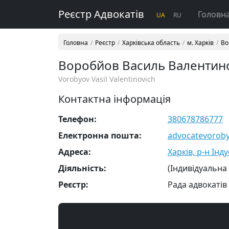
Реєстр Адвокатів
Головн
UA
RU
Головна
Реєстр
Харківська область
м. Харків
Во
Воробйов Василь Валентин
Vorobyov Vasil Valentinovich
Контактна інформація
Телефон:
380678786777
Електронна пошта:
advocatevorob
Адреса:
Харків, р-н Інду
Діяльність:
(Індивідуальна
Реєстр:
Рада адвокатів 