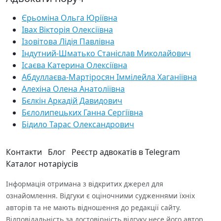
Єрьоміна Ольга Юріївна
Івах Вікторія Олексіївна
Ізовітова Лідія Павлівна
Індутний-Шматько Станіслав Миколайович
Ісаєва Катерина Олексіївна
Абдуллаєва-Мартіросян Іммілейла Хаганіївна
Алехіна Олена Анатоліївна
Бєлкін Аркадій Давидович
Бєлолипецьких Ганна Сергіївна
Бідило Тарас Олександрович
Контакти
Блог
Реєстр адвокатів в Telegram
Каталог нотаріусів
Інформація отримана з відкритих джерел для
ознайомлення. Відгуки є оціночними судженнями їхніх
авторів та не мають відношення до редакції сайту.
Відповідальність за достовірність відгуку несе його автор.