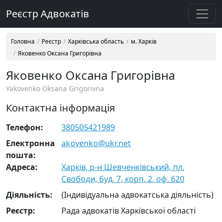
Реєстр Адвокатів
Головна
Реєстр
Харківська область
м. Харків
Яковенко Оксана Григорівна
Яковенко Оксана Григорівна
Yakovenko Oksana Grigorivna
Контактна інформація
Телефон:
380505421989
Електронна
akovenko@ukr.net
пошта:
Адреса:
Харків, р-н Шевченківський, пл.
Свободи, буд. 7, корп. 2, оф. 620
Діяльність:
(Індивідуальна адвокатська діяльність)
Реєстр:
Рада адвокатів Харківської області