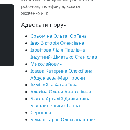
робочому телефону адвоката
Яковенко Я. К.
Адвокати поруч
Єрьоміна Ольга Юріївна
Івах Вікторія Олексіївна
Ізовітова Лідія Павлівна
Індутний-Шматько Станіслав
Миколайович
Ісаєва Катерина Олексіївна
Абдуллаєва-Мартіросян
Іммілейла Хаганіївна
Алехіна Олена Анатоліївна
Бєлкін Аркадій Давидович
Бєлолипецьких Ганна
Сергіївна
Бідило Тарас Олександрович