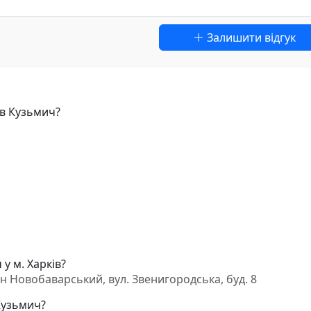
Залишити відгук
ів Кузьмич?
у м. Харків?
-н Новобаварський, вул. Звенигородська, буд. 8
 Кузьмич?