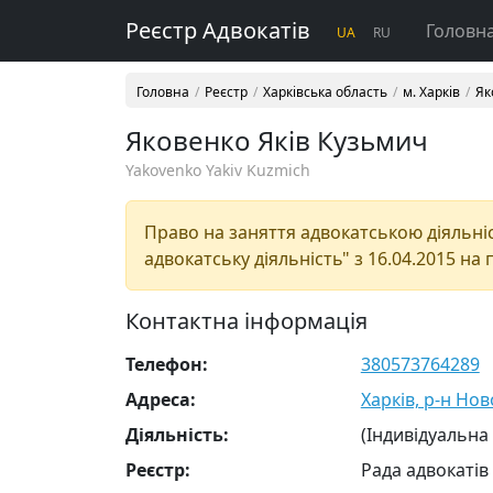
Реєстр Адвокатів
Головн
UA
RU
Головна
Реєстр
Харківська область
м. Харків
Як
Яковенко Яків Кузьмич
Yakovenko Yakiv Kuzmich
Право на заняття адвокатською діяльніст
адвокатську діяльність" з 16.04.2015 на 
Контактна інформація
Телефон:
380573764289
Адреса:
Харків, р-н Но
Діяльність:
(Індивідуальна
Реєстр:
Рада адвокатів 