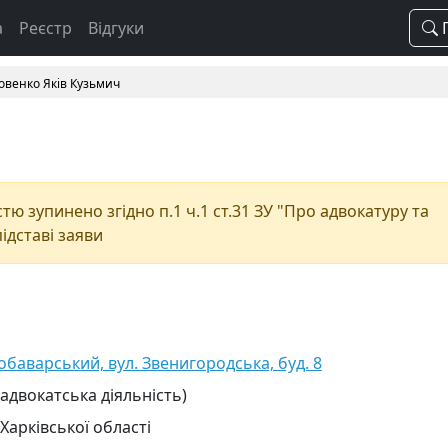
а
Реєстр
Відгуки
П
овенко Яків Кузьмич
ю зупинено згідно п.1 ч.1 ст.31 ЗУ "Про адвокатуру та
підставі заяви
вобаварський, вул. Звенигородська, буд. 8
 адвокатська діяльність)
Харківської області