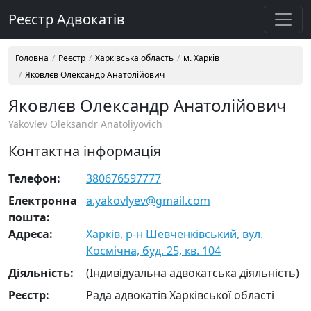
Реєстр Адвокатів
Головна
Реєстр
Харківська область
м. Харків
Яковлєв Олександр Анатолійович
Яковлєв Олександр Анатолійович
Yakovlev Oleksandr Anatoliyovich
Контактна інформація
Телефон:
380676597777
Електронна
a.yakovlyev@gmail.com
пошта:
Адреса:
Харків, р-н Шевченківський, вул.
Космічна, буд. 25, кв. 104
Діяльність:
(Індивідуальна адвокатська діяльність)
Реєстр:
Рада адвокатів Харківської області