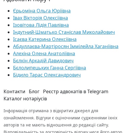
Єрьоміна Ольга Юріївна
Івах Вікторія Олексіївна
Ізовітова Лідія Павлівна
Індутний-Шматько Станіслав Миколайович
Ісаєва Катерина Олексіївна
Абдуллаєва-Мартіросян Іммілейла Хаганіївна
Алехіна Олена Анатоліївна
Бєлкін Аркадій Давидович
Бєлолипецьких Ганна Сергіївна
Бідило Тарас Олександрович
Контакти
Блог
Реєстр адвокатів в Telegram
Каталог нотаріусів
Інформація отримана з відкритих джерел для
ознайомлення. Відгуки є оціночними судженнями їхніх
авторів та не мають відношення до редакції сайту.
Відповідальність за достовірність відгуку несе його автор.