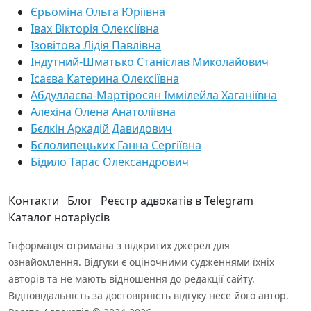
Єрьоміна Ольга Юріївна
Івах Вікторія Олексіївна
Ізовітова Лідія Павлівна
Індутний-Шматько Станіслав Миколайович
Ісаєва Катерина Олексіївна
Абдуллаєва-Мартіросян Іммілейла Хаганіївна
Алехіна Олена Анатоліївна
Бєлкін Аркадій Давидович
Бєлолипецьких Ганна Сергіївна
Бідило Тарас Олександрович
Контакти
Блог
Реєстр адвокатів в Telegram
Каталог нотаріусів
Інформація отримана з відкритих джерел для
ознайомлення. Відгуки є оціночними судженнями їхніх
авторів та не мають відношення до редакції сайту.
Відповідальність за достовірність відгуку несе його автор.