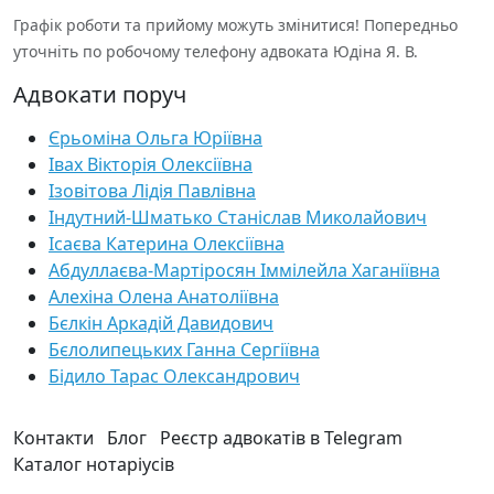
Графік роботи та прийому можуть змінитися! Попередньо
уточніть по робочому телефону адвоката Юдіна Я. В.
Адвокати поруч
Єрьоміна Ольга Юріївна
Івах Вікторія Олексіївна
Ізовітова Лідія Павлівна
Індутний-Шматько Станіслав Миколайович
Ісаєва Катерина Олексіївна
Абдуллаєва-Мартіросян Іммілейла Хаганіївна
Алехіна Олена Анатоліївна
Бєлкін Аркадій Давидович
Бєлолипецьких Ганна Сергіївна
Бідило Тарас Олександрович
Контакти
Блог
Реєстр адвокатів в Telegram
Каталог нотаріусів