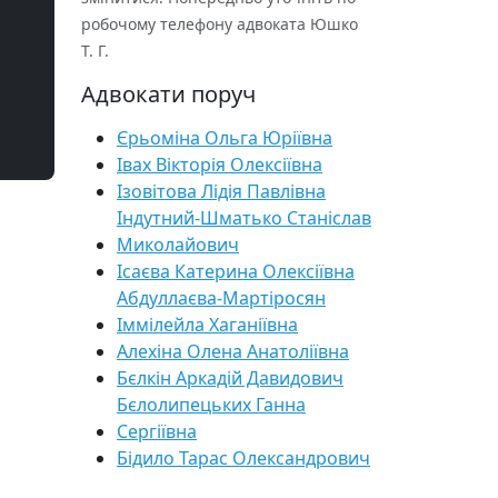
робочому телефону адвоката Юшко
Т. Г.
Адвокати поруч
Єрьоміна Ольга Юріївна
Івах Вікторія Олексіївна
Ізовітова Лідія Павлівна
Індутний-Шматько Станіслав
Миколайович
Ісаєва Катерина Олексіївна
Абдуллаєва-Мартіросян
Іммілейла Хаганіївна
Алехіна Олена Анатоліївна
Бєлкін Аркадій Давидович
Бєлолипецьких Ганна
Сергіївна
Бідило Тарас Олександрович