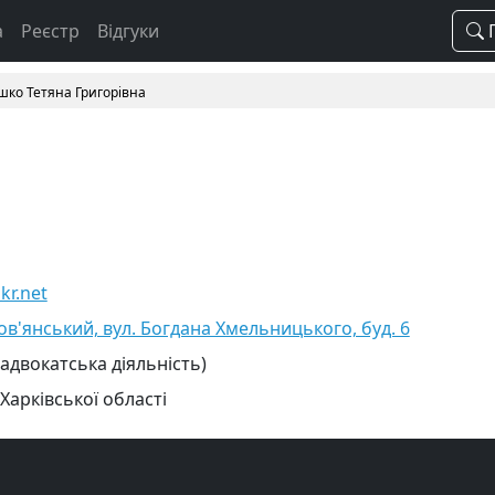
а
Реєстр
Відгуки
П
ко Тетяна Григорівна
kr.net
нов'янський, вул. Богдана Хмельницького, буд. 6
 адвокатська діяльність)
Харківської області