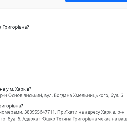
 Григорівна?
а у м. Харків?
р-н Основ'янський, вул. Богдана Хмельницького, буд. 6
ригорівна?
омерами, 380955647711. Приїхати на адресу Харків, р-н
о, буд. 6. Адвокат Юшко Тетяна Григорівна чекає на ва