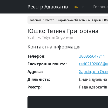
Реєстр Адвокатів
Головн
UA
RU
Головна
Реєстр
Харківська область
м. Харків
Юш
Юшко Тетяна Григорівна
Yushhko Tetyana Grigorivna
Контактна інформація
Телефон:
380955647711
Електронна пошта:
tati02192008@u
Адреса:
Харків, р-н Ос
Діяльність:
(Індивідуальна
Реєстр:
Рада адвокатів 