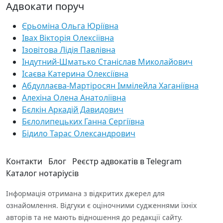
Адвокати поруч
Єрьоміна Ольга Юріївна
Івах Вікторія Олексіївна
Ізовітова Лідія Павлівна
Індутний-Шматько Станіслав Миколайович
Ісаєва Катерина Олексіївна
Абдуллаєва-Мартіросян Іммілейла Хаганіївна
Алехіна Олена Анатоліївна
Бєлкін Аркадій Давидович
Бєлолипецьких Ганна Сергіївна
Бідило Тарас Олександрович
Контакти
Блог
Реєстр адвокатів в Telegram
Каталог нотаріусів
Інформація отримана з відкритих джерел для
ознайомлення. Відгуки є оціночними судженнями їхніх
авторів та не мають відношення до редакції сайту.