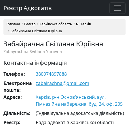
Реєстр Адвокатів
Головна
Реєстр
Харківська область
м. Харків
Забайрачна Світлана Юріївна
Забайрачна Світлана Юріївна
Zabayrachna Svitlana Yuriivna
Контактна інформація
Телефон:
380974897888
Електронна
zabairachna@gmail.com
пошта:
Адреса:
Харків, р-н Основ'янський, вул.
Гімназійна набережна, буд. 24, оф. 205
Діяльність:
(Індивідуальна адвокатська діяльність)
Реєстр:
Рада адвокатів Харківської області