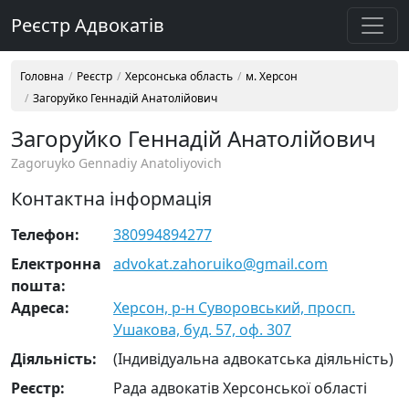
Реєстр Адвокатів
Головна
Реєстр
Херсонська область
м. Херсон
Загоруйко Геннадій Анатолійович
Загоруйко Геннадій Анатолійович
Zagoruyko Gennadiy Anatoliyovich
Контактна інформація
Телефон:
380994894277
Електронна
advokat.zahoruiko@gmail.com
пошта:
Адреса:
Херсон, р-н Суворовський, просп.
Ушакова, буд. 57, оф. 307
Діяльність:
(Індивідуальна адвокатська діяльність)
Реєстр:
Рада адвокатів Херсонської області