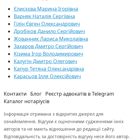
Єлисєєва Марина Ігорівна
Варняк Наталія Сергіївна
Гілін Євген Олександрович
Дробіков Данило Сергійович
Жованник Лариса Миколаївна
Захаров Дмитро Сергійович
Кізима Ігор Володимирович
Калугін Дмитро Олегович
Капур Тетяна Олександрівна
Карасьов Ілля Олексійович
Контакти
Блог
Реєстр адвокатів в Telegram
Каталог нотаріусів
Інформація отримана з відкритих джерел для
ознайомлення. Відгуки є оціночними судженнями їхніх
авторів та не мають відношення до редакції сайту.
Відповідальність за достовірність відгуку несе його автор.