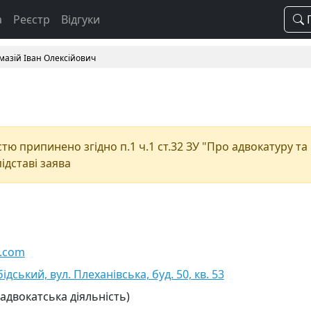
а
Реєстр
Відгуки
П
мазій Іван Олексійович
тю припинено згідно п.1 ч.1 ст.32 ЗУ "Про адвокатуру та
підставі заява
.com
ідський, вул. Плеханівська, буд. 50, кв. 53
 адвокатська діяльність)