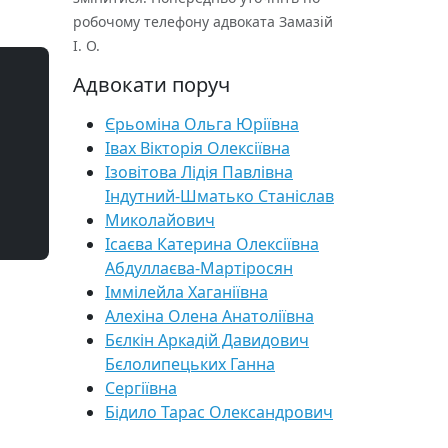
робочому телефону адвоката Замазій
І. О.
Адвокати поруч
Єрьоміна Ольга Юріївна
Івах Вікторія Олексіївна
Ізовітова Лідія Павлівна
Індутний-Шматько Станіслав
Миколайович
Ісаєва Катерина Олексіївна
Абдуллаєва-Мартіросян
Іммілейла Хаганіївна
Алехіна Олена Анатоліївна
Бєлкін Аркадій Давидович
Бєлолипецьких Ганна
Сергіївна
Бідило Тарас Олександрович