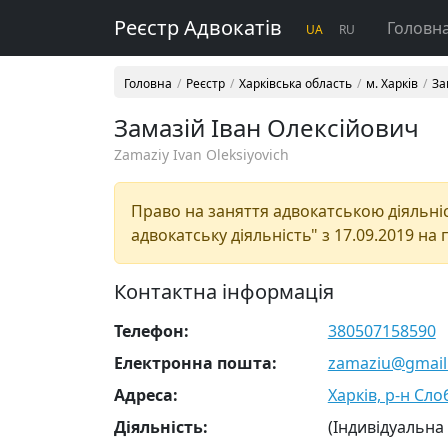
Реєстр Адвокатів
Головн
UA
RU
Головна
Реєстр
Харківська область
м. Харків
За
Замазій Іван Олексійович
Zamaziy Ivan Oleksiyovich
Право на заняття адвокатською діяльніс
адвокатську діяльність" з 17.09.2019 на 
Контактна інформація
Телефон:
380507158590
Електронна пошта:
zamaziu@gmail
Адреса:
Харків, р-н Слоб
Діяльність:
(Індивідуальна