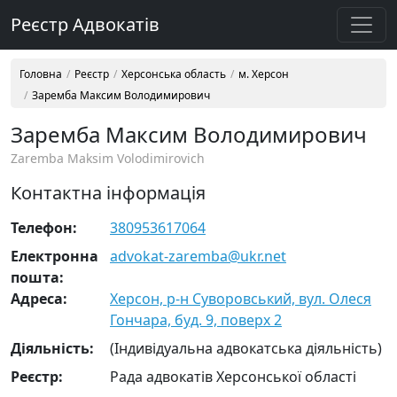
Реєстр Адвокатів
Головна
Реєстр
Херсонська область
м. Херсон
Заремба Максим Володимирович
Заремба Максим Володимирович
Zaremba Maksim Volodimirovich
Контактна інформація
Телефон:
380953617064
Електронна
advokat-zaremba@ukr.net
пошта:
Адреса:
Херсон, р-н Суворовський, вул. Олеся
Гончара, буд. 9, поверх 2
Діяльність:
(Індивідуальна адвокатська діяльність)
Реєстр:
Рада адвокатів Херсонської області