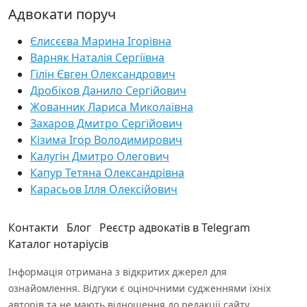
Адвокати поруч
Єлисєєва Марина Ігорівна
Варняк Наталія Сергіївна
Гілін Євген Олександрович
Дробіков Данило Сергійович
Жованник Лариса Миколаївна
Захаров Дмитро Сергійович
Кізима Ігор Володимирович
Калугін Дмитро Олегович
Капур Тетяна Олександрівна
Карасьов Ілля Олексійович
Контакти
Блог
Реєстр адвокатів в Telegram
Каталог нотаріусів
Інформація отримана з відкритих джерел для
ознайомлення. Відгуки є оціночними судженнями їхніх
авторів та не мають відношення до редакції сайту.