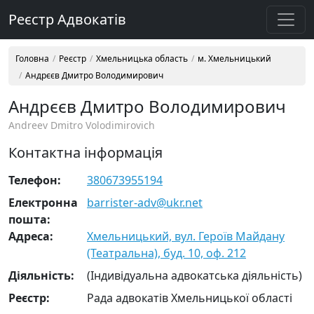
Реєстр Адвокатів
Головна
Реєстр
Хмельницька область
м. Хмельницький
Андрєєв Дмитро Володимирович
Андрєєв Дмитро Володимирович
Andreev Dmitro Volodimirovich
Контактна інформація
Телефон:
380673955194
Електронна
barrister-adv@ukr.net
пошта:
Адреса:
Хмельницький, вул. Героїв Майдану
(Театральна), буд. 10, оф. 212
Діяльність:
(Індивідуальна адвокатська діяльність)
Реєстр:
Рада адвокатів Хмельницької області