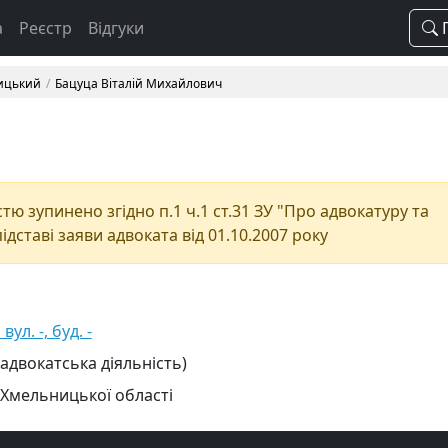
а
Реєстр
Відгуки
П
ицький
Бацуца Віталій Михайлович
ю зупинено згідно п.1 ч.1 ст.31 ЗУ "Про адвокатуру та
підставі заяви адвоката від 01.10.2007 року
ул. -, буд. -
 адвокатська діяльність)
 Хмельницької області