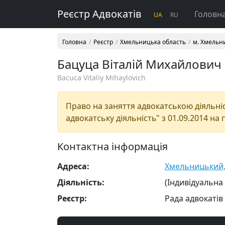
Реєстр Адвокатів
Головн
UA
RU
Головна
Реєстр
Хмельницька область
м. Хмельн
Бацуца Віталій Михайлович
Bacuca Vitaliy Mihaylovich
Право на заняття адвокатською діяльніст
адвокатську діяльність" з 01.09.2014 на 
Контактна інформація
Адреса:
Хмельницький, в
Діяльність:
(Індивідуальна
Реєстр:
Рада адвокатів