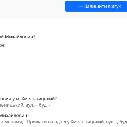
Залишити відгук
лій Михайлович?
ює:
лович у м. Хмельницький?
ицький, вул. -, буд. -
й Михайлович?
мерами, . Приїхати на адресу Хмельницький, вул. -, буд.