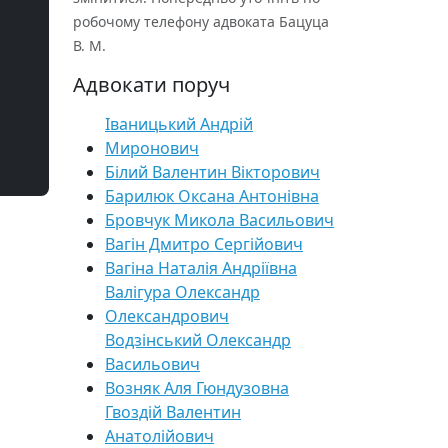
робочому телефону адвоката Бацуца
В. М.
Адвокати поруч
Іваницький Андрій
Миронович
Білий Валентин Вікторович
Барилюк Оксана Антонівна
Бровчук Микола Васильович
Вагін Дмитро Сергійович
Вагіна Наталія Андріївна
Валігура Олександр
Олександрович
Водзінський Олександр
Васильович
Возняк Аля Гюндузовна
Гвоздій Валентин
Анатолійович