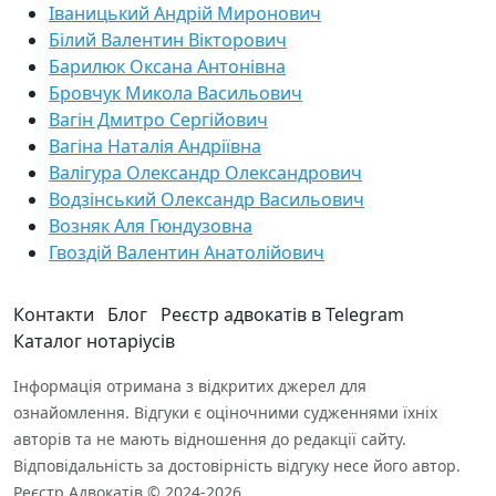
Іваницький Андрій Миронович
Білий Валентин Вікторович
Барилюк Оксана Антонівна
Бровчук Микола Васильович
Вагін Дмитро Сергійович
Вагіна Наталія Андріївна
Валігура Олександр Олександрович
Водзінський Олександр Васильович
Возняк Аля Гюндузовна
Гвоздій Валентин Анатолійович
Контакти
Блог
Реєстр адвокатів в Telegram
Каталог нотаріусів
Інформація отримана з відкритих джерел для
ознайомлення. Відгуки є оціночними судженнями їхніх
авторів та не мають відношення до редакції сайту.
Відповідальність за достовірність відгуку несе його автор.
Реєстр Адвокатів © 2024-2026