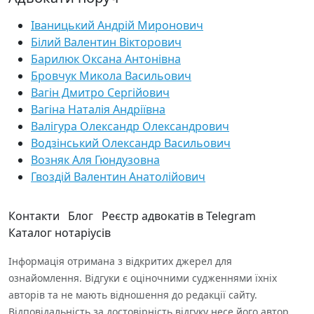
Іваницький Андрій Миронович
Білий Валентин Вікторович
Барилюк Оксана Антонівна
Бровчук Микола Васильович
Вагін Дмитро Сергійович
Вагіна Наталія Андріївна
Валігура Олександр Олександрович
Водзінський Олександр Васильович
Возняк Аля Гюндузовна
Гвоздій Валентин Анатолійович
Контакти
Блог
Реєстр адвокатів в Telegram
Каталог нотаріусів
Інформація отримана з відкритих джерел для
ознайомлення. Відгуки є оціночними судженнями їхніх
авторів та не мають відношення до редакції сайту.
Відповідальність за достовірність відгуку несе його автор.