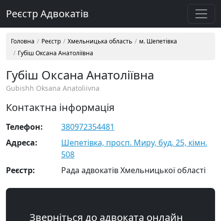
Реєстр Адвокатів
Головна
Реєстр
Хмельницька область
м. Шепетівка
Губіш Оксана Анатоліївна
Губіш Оксана Анатоліївна
Gubishh Oksana Anatoliivna
Контактна інформація
Телефон:
380972354481
Адреса:
Шепетівка, просп. Миру, буд. 25, кімн.
508
Реєстр:
Рада адвокатів Хмельницької області
Зверніться до адвоката онлайн