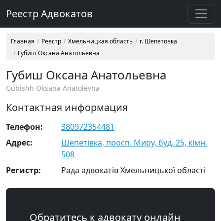
Реестр Адвокатов
Главная
Реестр
Хмельницкая область
г. Шепетовка
Губиш Оксана Анатольевна
Губиш Оксана Анатольевна
Gubishh Oksana Anatolevna
Контактная информация
Телефон:
380972354481
Адрес:
Шепетівка, просп. Миру, буд. 25, кімн.
508
Регистр:
Рада адвокатів Хмельницької області
Обратитесь к адвокату онлайн