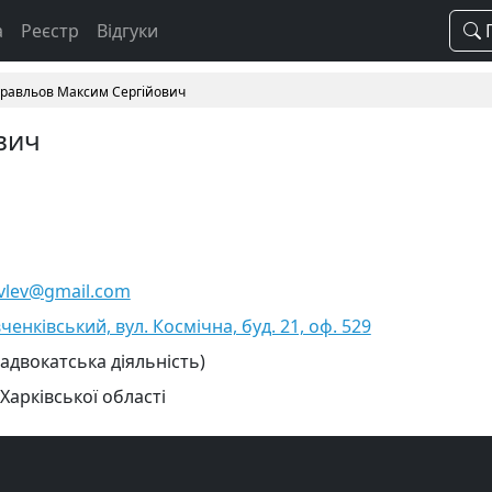
а
Реєстр
Відгуки
П
равльов Максим Сергійович
вич
vlev@gmail.com
ченківський, вул. Космічна, буд. 21, оф. 529
 адвокатська діяльність)
Харківської області