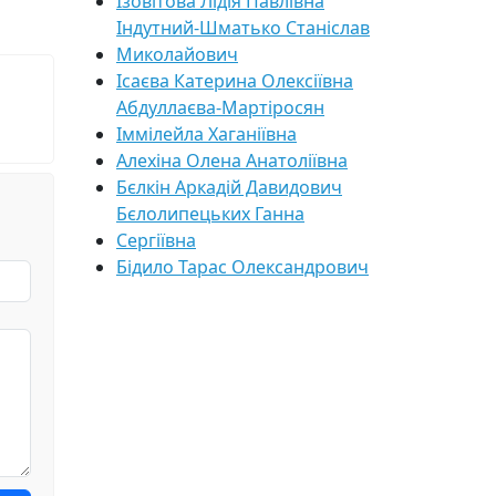
Ізовітова Лідія Павлівна
Індутний-Шматько Станіслав
Миколайович
Ісаєва Катерина Олексіївна
Абдуллаєва-Мартіросян
Іммілейла Хаганіївна
Алехіна Олена Анатоліївна
Бєлкін Аркадій Давидович
Бєлолипецьких Ганна
Сергіївна
Бідило Тарас Олександрович