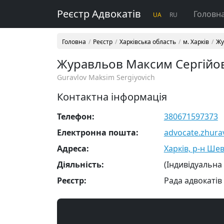
Реєстр Адвокатів
Головн
UA
RU
Головна
Реєстр
Харківська область
м. Харків
Жу
Журавльов Максим Сергійо
Guravlov Maksim Sergiyovich
Контактна інформація
Телефон:
380671597373
Електронна пошта:
advocate.zhura
Адреса:
Харків, р-н Шев
Діяльність:
(Індивідуальна
Реєстр:
Рада адвокатів 