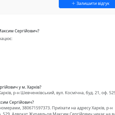
Залишити відгук
Максим Сергійович?
рацює:
гійович у м. Харків?
ків, р-н Шевченківський, вул. Космічна, буд. 21, оф. 52
ксим Сергійович?
омерами, 380671597373. Приїхати на адресу Харків, р-н
оф. 529. Адвокат Журавльов Максим Сергійович чекає на 