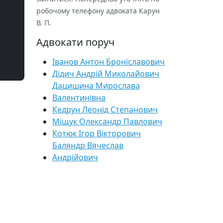
робочому телефону адвоката Карун
В. П.
Адвокати поруч
Іванов Антон Броніславович
Дідич Андрій Миколайович
Дацишина Мирослава
Валентинівна
Кедрун Леонід Степанович
Міщук Олександр Павлович
Котюк Ігор Вікторович
Баляндр Вячеслав
Андрійович