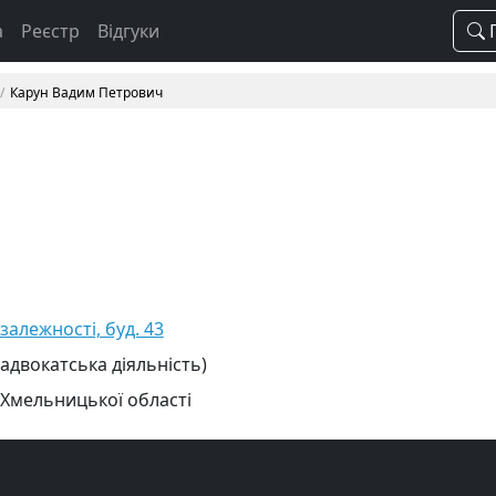
а
Реєстр
Відгуки
П
Карун Вадим Петрович
езалежності, буд. 43
 адвокатська діяльність)
 Хмельницької області