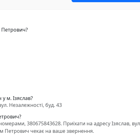
м Петрович?
у м. Ізяслав?
ул. Незалежності, буд. 43
Петрович?
омерами, 380675843628. Приїхати на адресу Ізяслав, вул
дим Петрович чекає на ваше звернення.