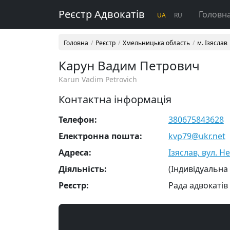
Реєстр Адвокатів
Головн
UA
RU
Головна
Реєстр
Хмельницька область
м. Ізяслав
Карун Вадим Петрович
Karun Vadim Petrovich
Контактна інформація
Телефон:
380675843628
Електронна пошта:
kvp79@ukr.net
Адреса:
Ізяслав, вул. Н
Діяльність:
(Індивідуальна
Реєстр:
Рада адвокатів